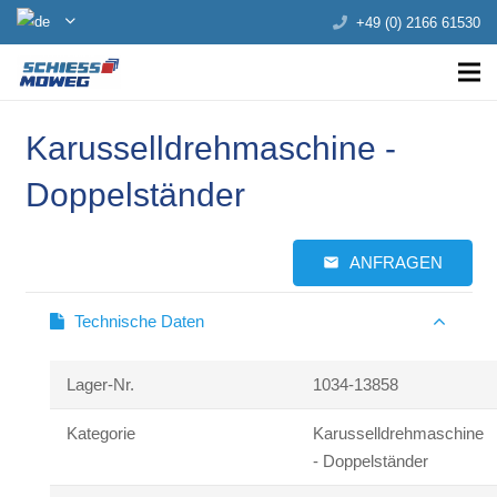
+49 (0) 2166 61530
Karusselldrehmaschine -
Doppelständer
ANFRAGEN
email
Technische Daten
Lager-Nr.
1034-13858
Kategorie
Karusselldrehmaschine
- Doppelständer