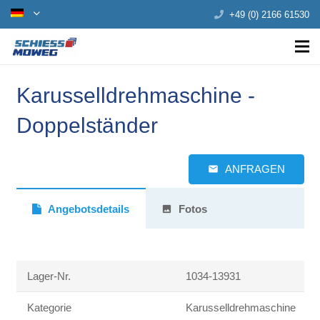
+49 (0) 2166 61530
Karusselldrehmaschine -
Doppelständer
ANFRAGEN
email
Angebotsdetails
Fotos
photo
Lager-Nr.
1034-13931
Kategorie
Karusselldrehmaschine