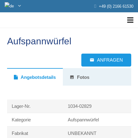
+49 (0) 2166 61530
Aufspannwürfel
ANFRAGEN
email
Angebotsdetails
Fotos
photo
Lager-Nr.
1034-02829
Kategorie
Aufspannwürfel
Fabrikat
UNBEKANNT