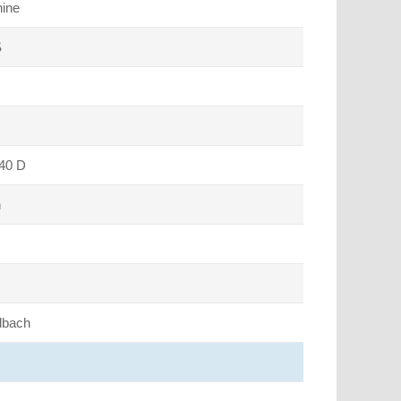
hine
S
40 D
h
dbach