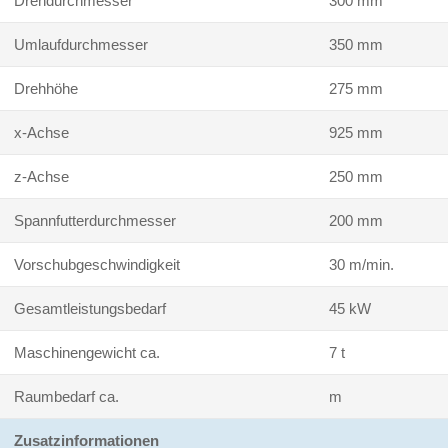
Drehdurchmesser
300 mm
Umlaufdurchmesser
350 mm
Drehhöhe
275 mm
x-Achse
925 mm
z-Achse
250 mm
Spannfutterdurchmesser
200 mm
Vorschubgeschwindigkeit
30 m/min.
Gesamtleistungsbedarf
45 kW
Maschinengewicht ca.
7 t
Raumbedarf ca.
m
Zusatzinformationen