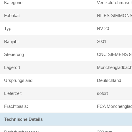
Kategorie
Vertikaldrehmasc
Fabrikat
NILES-SIMMON
Typ
NV 20
Baujahr
2001
Steuerung
CNC SIEMENS 8
Lagerort
Mönchengladbac
Ursprungsland
Deutschland
Lieferzeit
sofort
Frachtbasis:
FCA Mönchengla
Technische Details