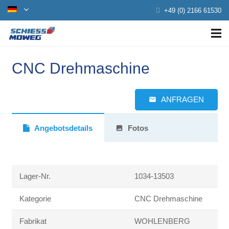
+49 (0) 2166 61530
CNC Drehmaschine
ANFRAGEN
email
Angebotsdetails
Fotos
photo
Lager-Nr.
1034-13503
Kategorie
CNC Drehmaschine
Fabrikat
WOHLENBERG