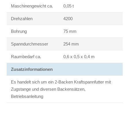
Maschinengewicht ca.
0,05 t
Drehzahlen
4200
Bohrung
75 mm
Spanndurchmesser
254 mm
Raumbedarf ca.
0,6 x 0,5 x 0,4 m
Zusatzinformationen
Es handelt sich um ein 2-Backen Kraftspannfutter mit
Zugstange und diversen Backensätzen,
Betriebsanleitung