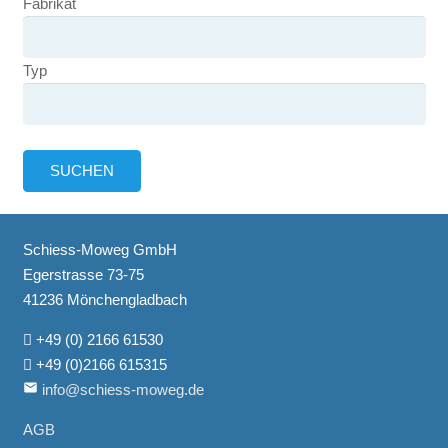
Fabrikat
Typ
Schiess-Moweg GmbH
Egerstrasse 73-75
41236 Mönchengladbach
+49 (0) 2166 61530
+49 (0)2166 615315
email
info@schiess-moweg.de
AGB