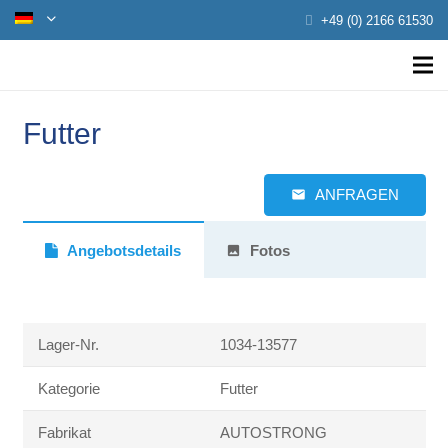
+49 (0) 2166 61530
Futter
ANFRAGEN
email
Angebotsdetails
Fotos
photo
Lager-Nr.
1034-13577
Kategorie
Futter
Fabrikat
AUTOSTRONG