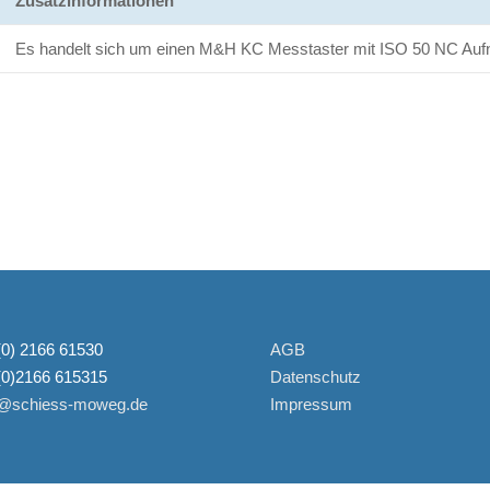
Zusatzinformationen
Es handelt sich um einen M&H KC Messtaster mit ISO 50 NC Au
0) 2166 61530
AGB
(0)2166 615315
Datenschutz
o@schiess-moweg.de
Impressum