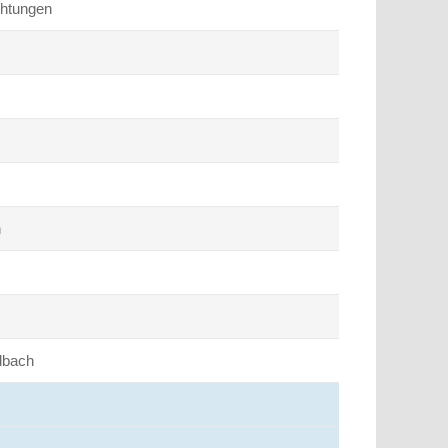
htungen
h
dbach