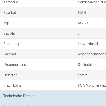
Kategorie
Sondermesseinric
Fabrikat
M&H
Typ
KC 300
Baujahr
.
Steuerung
konventionell
Lagerort
Mönchengladbac
Ursprungsland
Deutschland
Lieferzeit
sofort
Frachtbasis:
FCA Mönchengla
Technische Details