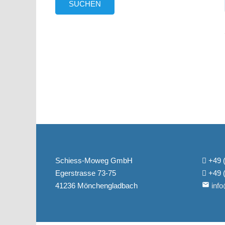
Schiess-Moweg GmbH
+49 (
Egerstrasse 73-75
+49 
email
41236 Mönchengladbach
inf