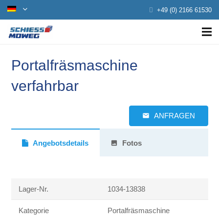
+49 (0) 2166 61530
Portalfräsmaschine
verfahrbar
ANFRAGEN
email
Angebotsdetails
Fotos
photo
Lager-Nr.
1034-13838
Kategorie
Portalfräsmaschine