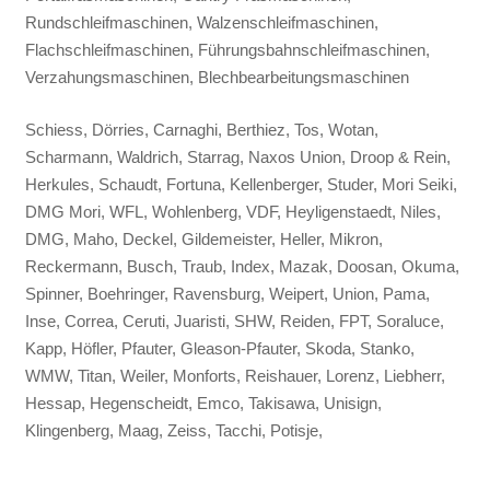
Rundschleifmaschinen, Walzenschleifmaschinen,
Flachschleifmaschinen, Führungsbahnschleifmaschinen,
Verzahungsmaschinen, Blechbearbeitungsmaschinen
Schiess, Dörries, Carnaghi, Berthiez, Tos, Wotan,
Scharmann, Waldrich, Starrag, Naxos Union, Droop & Rein,
Herkules, Schaudt, Fortuna, Kellenberger, Studer, Mori Seiki,
DMG Mori, WFL, Wohlenberg, VDF, Heyligenstaedt, Niles,
DMG, Maho, Deckel, Gildemeister, Heller, Mikron,
Reckermann, Busch, Traub, Index, Mazak, Doosan, Okuma,
Spinner, Boehringer, Ravensburg, Weipert, Union, Pama,
Inse, Correa, Ceruti, Juaristi, SHW, Reiden, FPT, Soraluce,
Kapp, Höfler, Pfauter, Gleason-Pfauter, Skoda, Stanko,
WMW, Titan, Weiler, Monforts, Reishauer, Lorenz, Liebherr,
Hessap, Hegenscheidt, Emco, Takisawa, Unisign,
Klingenberg, Maag, Zeiss, Tacchi, Potisje,
Kramatorsk, Sedin,
Hüller Hille, Axa, Matec, Lagun, Huron, MTE, CME; Novar,
Zayer, Kekeisen, Hermle, Stama, Chiron, Romi, Hedelius,